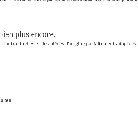
 bien plus encore.
Après-vente
es contractuelles et des pièces d'origine parfaitement adaptées.
Mercedes-
Benz
Services
d'entretien
Accessoires
d’origine
Prendre un
rendez-
d’œil.
vous SAV
Rechercher
un
Distributeur