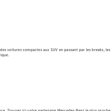
Rechercher
un
Distributeur
des voitures compactes aux SUV en passant par les breaks, le
rique.
Après-Vente
e. Trouvez ici votre partenaire Mercedes-Benz le plus proche