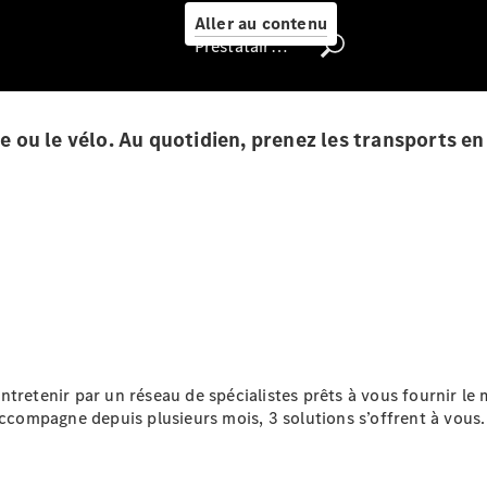
Select
Aller au contenu
Prestataire / Protection des données
Trouver un
véhicule
d'occasion
che ou le vélo. Au quotidien, prenez les transports 
Rechercher
un
Distributeur
e entretenir par un réseau de spécialistes prêts à vous fournir l
Nous trouver
accompagne depuis plusieurs mois, 3 solutions s’offrent à vous.